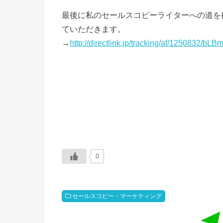
最後に私のセールスコピーライターへの道を
ていただきます。
→
http://directlink.jp/tracking/af/1250832/bL
0
セールスコピー・マーケティング