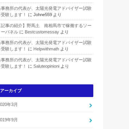
当事務所の代表が、太陽光発電アドバイザー試験
を受験します！
に
Johne559
より
【記事の紹介】野馬土 南相馬市で稼働するソー
ラーパネル
に
Bestcustomessay
より
当事務所の代表が、太陽光発電アドバイザー試験
を受験します！
に
Helpwithmath
より
当事務所の代表が、太陽光発電アドバイザー試験
を受験します！
に
Saluteopinioni
より
アーカイブ
2020年3月
2019年9月