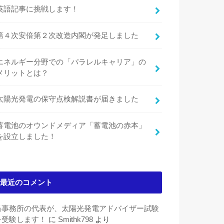
英語記事に挑戦します！
第４次安倍第２次改造内閣が発足しました
エネルギー分野での「パラレルキャリア」の
メリットとは？
太陽光発電の保守点検解説書が届きました
蓄電池のオウンドメディア「蓄電池の赤本」
を設立しました！
最近のコメント
当事務所の代表が、太陽光発電アドバイザー試験
を受験します！
に
Smithk798
より