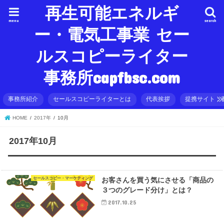
再生可能エネルギ
menu
search
ー・電気工事業 セー
ルスコピーライター
事務所capfbsc.com
事務所紹介
セールスコピーライターとは
代表挨拶
提携サイト：
HOME
2017年
10月
2017年10月
セールスコピー・マーケティング
お客さんを買う気にさせる「商品の
３つのグレード分け」とは？
2017.10.25