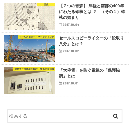
歴史
【２つの青森】 津軽と南部の400年
にわたる確執とは ？ （その１）確
執の始まり
2017.10.04
セールスコピー・マーケティング
セールスコピーライターの「段取り
八分」とは？
2017.10.02
電気主任技術者が解説：電気の豆知識
「大停電」を防ぐ電気の「保護協
調」とは
2017.10.01