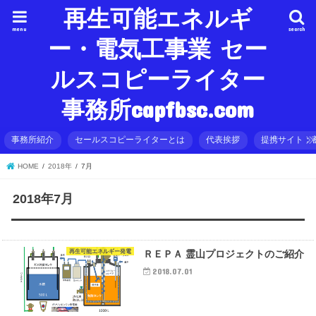
再生可能エネルギ
menu
search
ー・電気工事業 セー
ルスコピーライター
事務所capfbsc.com
事務所紹介
セールスコピーライターとは
代表挨拶
提携サイト：
HOME
2018年
7月
2018年7月
再生可能エネルギー発電
ＲＥＰＡ 霊山プロジェクトのご紹介
2018.07.01