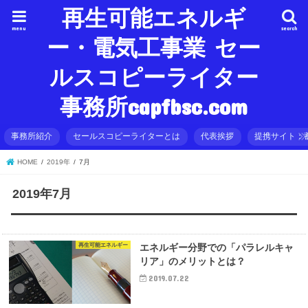
再生可能エネルギ
menu
search
ー・電気工事業 セー
ルスコピーライター
事務所capfbsc.com
事務所紹介
セールスコピーライターとは
代表挨拶
提携サイト：
HOME
2019年
7月
2019年7月
再生可能エネルギー
エネルギー分野での「パラレルキャ
リア」のメリットとは？
2019.07.22